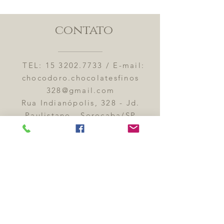
contato
TEL:
15 3202.7733
/ E-mail:
chocodoro.chocolatesfinos
328@gmail.com
Rua Indianópolis, 328 - Jd.
Paulistano - Sorocaba/SP
CEP: 18040-820