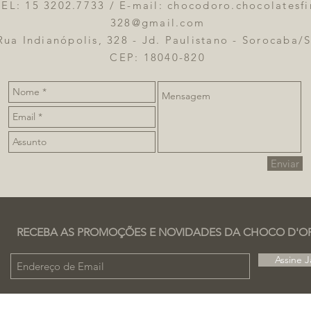
L: 15 3202.7733 / E-mail: chocodoro.chocolatesfi
328@gmail.com
Rua Indianópolis, 328 - Jd. Paulistano - Sorocaba/
CEP: 18040-820
Enviar
RECEBA AS PROMOÇÕES E NOVIDADES DA CHOCO D'O
Assine J