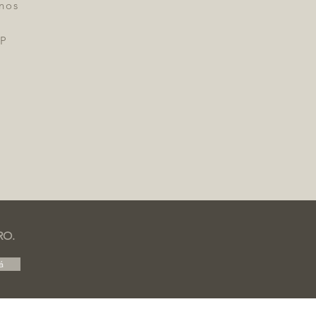
nos
SP
RO.
á