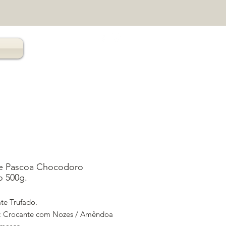
e Pascoa Chocodoro
o 500g.
te Trufado.
: Crocante com Nozes / Amêndoa